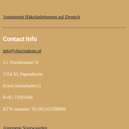
b
e
a
o
r
g
o
e
r
Amigurumi Häkelanleitungen auf Deutsch
k
s
a
t
m
Contact Info
info@cbscreations.nl
J.J. Vorrinkstraat 31
3354 AL Papendrecht
(Geen bezoekadres!)
KvK: 73501646
BTW nummer: NL001103598B06
Algemene Voorwaarden