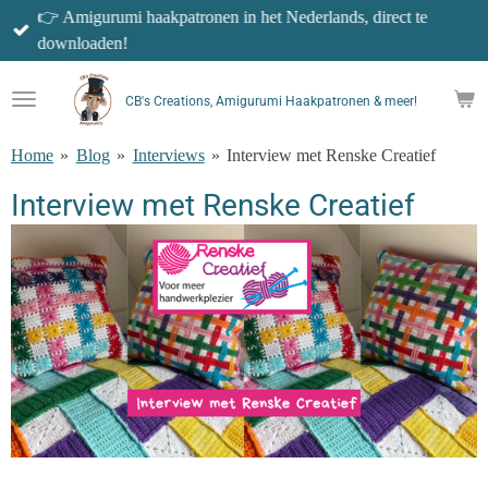
👉 Amigurumi haakpatronen in het Nederlands, direct te
Ga
downloaden!
direct
naar
de
CB's Creations, Amigurumi Haakpatronen & meer!
hoofdinhoud
Home
»
Blog
»
Interviews
»
Interview met Renske Creatief
Interview met Renske Creatief