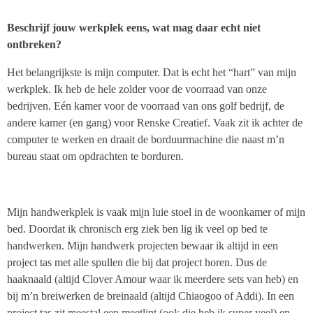
Beschrijf jouw werkplek eens, wat mag daar echt niet
ontbreken?
Het belangrijkste is mijn computer. Dat is echt het “hart” van mijn
werkplek. Ik heb de hele zolder voor de voorraad van onze
bedrijven. Eén kamer voor de voorraad van ons golf bedrijf, de
andere kamer (en gang) voor Renske Creatief. Vaak zit ik achter de
computer te werken en draait de borduurmachine die naast m’n
bureau staat om opdrachten te borduren.
Mijn handwerkplek is vaak mijn luie stoel in de woonkamer of mijn
bed. Doordat ik chronisch erg ziek ben lig ik veel op bed te
handwerken. Mijn handwerk projecten bewaar ik altijd in een
project tas met alle spullen die bij dat project horen. Dus de
haaknaald (altijd Clover Amour waar ik meerdere sets van heb) en
bij m’n breiwerken de breinaald (altijd Chiaogoo of Addi). In een
project tas zit meestal een meetlint (ook die heb ik super veel) en