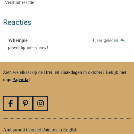
Verstuur reactie
Reacties
Whempie
4 jaar geleden
geweldig intervieuw!
Zien we elkaar op de Brei- en Haakdagen in oktober? Bekijk hier
mijn
Agenda
!
F
P
I
a
i
n
c
n
s
e
t
t
Amigurumi Crochet Patterns in English