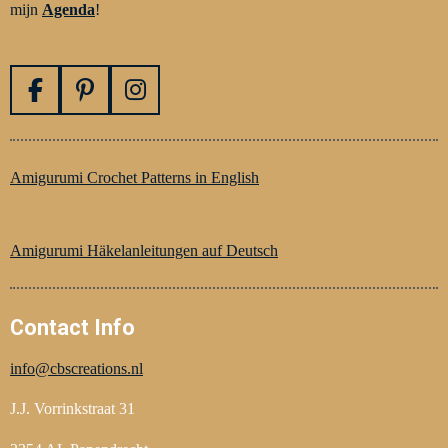
mijn
Agenda
!
F
P
I
a
i
n
c
n
s
e
t
t
Amigurumi Crochet Patterns in English
b
e
a
o
r
g
o
e
r
Amigurumi Häkelanleitungen auf Deutsch
k
s
a
t
m
Contact Info
info@cbscreations.nl
J.J. Vorrinkstraat 31