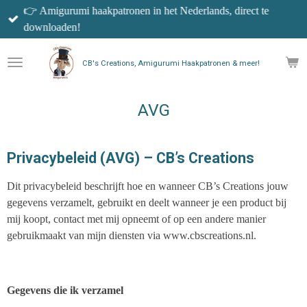
👉 Amigurumi haakpatronen in het Nederlands, direct te
Ga
downloaden!
direct
naar
de
CB's Creations, Amigurumi Haakpatronen & meer!
hoofdinhoud
AVG
Privacybeleid (AVG) – CB’s Creations
Dit privacybeleid beschrijft hoe en wanneer CB’s Creations jouw
gegevens verzamelt, gebruikt en deelt wanneer je een product bij
mij koopt, contact met mij opneemt of op een andere manier
gebruikmaakt van mijn diensten via www.cbscreations.nl.
Gegevens die ik verzamel