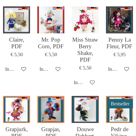
Claire,
Mr. Pop
Miss Straw
Penny La
PDF
Corn, PDF
Berry
Fleur, PDF
Shake,
€ 5,50
€ 5,50
€ 5,95
PDF
€ 5,50
In winkelwagen
In winkelwagen
In winkelwag
In winkelwagen
Bestseller
Grapjurk,
Grapjas,
Douwe
Pedr de
PDF
PDF
Dabbert,
Viking,