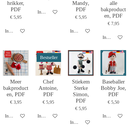
hrikker,
Mandy,
alle
PDF
PDF
bakproduct
In winkelwagen
en, PDF
€ 5,95
€ 5,95
€ 7,95
In winkelwagen
In winkelwagen
In winkelwag
Bestseller
Meer
Chef
Stiekem
Baseballer
bakproduct
Antoine,
Sterke
Bobby Joe,
en, PDF
PDF
Simon,
PDF
PDF
€ 3,95
€ 5,95
€ 5,50
€ 5,95
In winkelwagen
In winkelwagen
In winkelwag
In winkelwagen