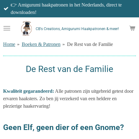
👉 Amigurumi haakpatronen in het Nederlands, direct te
Ga
downloaden!
direct
naar
de
CB's Creations, Amigurumi Haakpatronen & meer!
hoofdinhoud
Home
»
Boeken & Patronen
»
De Rest van de Familie
De Rest van de Familie
Kwaliteit gegarandeerd:
Alle patronen zijn uitgebreid getest door
ervaren haaksters. Zo ben jij verzekerd van een heldere en
plezierige haakervaring!
Geen Elf, geen dier of een Gnome?