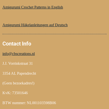
c
n
s
e
t
t
Amigurumi Crochet Patterns in English
b
e
a
o
r
g
o
e
r
Amigurumi Häkelanleitungen auf Deutsch
k
s
a
t
m
Contact Info
info@cbscreations.nl
J.J. Vorrinkstraat 31
3354 AL Papendrecht
(Geen bezoekadres!)
KvK: 73501646
BTW nummer: NL001103598B06