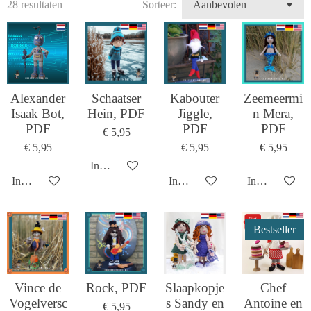
28 resultaten
Sorteer:
Alexander
Schaatser
Kabouter
Zeemeermi
Isaak Bot,
Hein, PDF
Jiggle,
n Mera,
PDF
PDF
PDF
€ 5,95
€ 5,95
€ 5,95
€ 5,95
In winkelwagen
In winkelwagen
In winkelwagen
In winkelwag
Bestseller
Vince de
Rock, PDF
Slaapkopje
Chef
Vogelversc
s Sandy en
Antoine en
€ 5,95