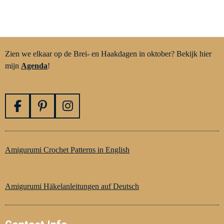
Zien we elkaar op de Brei- en Haakdagen in oktober? Bekijk hier
mijn
Agenda
!
F
P
I
a
i
n
c
n
s
e
t
t
Amigurumi Crochet Patterns in English
b
e
a
o
r
g
o
e
r
Amigurumi Häkelanleitungen auf Deutsch
k
s
a
t
m