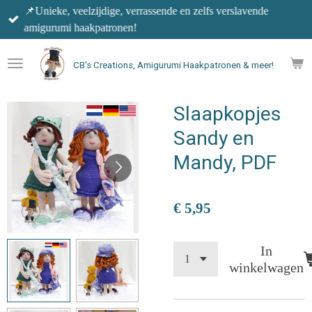
📌Unieke, veelzijdige, verrassende en zelfs verslavende
Ga
amigurumi haakpatronen!
direct
naar
de
CB's Creations, Amigurumi Haakpatronen & meer!
hoofdinhoud
Slaapkopjes
Sandy en
Mandy, PDF
€ 5,95
In
winkelwagen