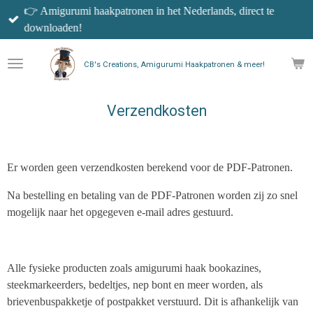
👉 Amigurumi haakpatronen in het Nederlands, direct te
Ga
downloaden!
direct
naar
de
CB's Creations, Amigurumi Haakpatronen & meer!
hoofdinhoud
Verzendkosten
Er worden geen verzendkosten berekend voor de PDF-Patronen.
Na bestelling en betaling van de PDF-Patronen worden zij zo snel
mogelijk naar het opgegeven e-mail adres gestuurd.
Alle fysieke producten zoals amigurumi haak bookazines,
steekmarkeerders, bedeltjes, nep bont en meer worden, als
brievenbuspakketje of postpakket verstuurd. Dit is afhankelijk van