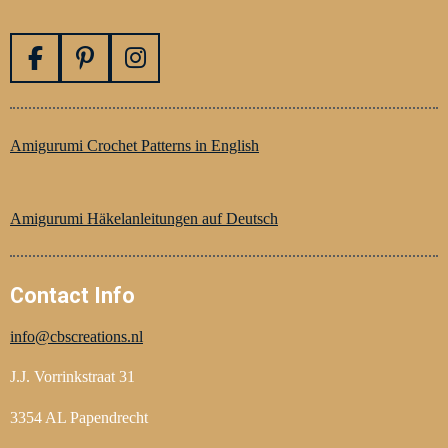
F
P
I
a
i
n
c
n
s
e
t
t
Amigurumi Crochet Patterns in English
b
e
a
o
r
g
o
e
r
Amigurumi Häkelanleitungen auf Deutsch
k
s
a
t
m
Contact Info
info@cbscreations.nl
J.J. Vorrinkstraat 31
3354 AL Papendrecht