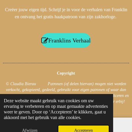
Creëer jouw eigen tijd. Schrijf je in voor de verhalen van Franklin
en ontvang het gratis haakpatroon van zijn zakhorloge.
Franklins Verhaal
Copyright
© Claudia Bierau Patronen (of delen hiervan) mogen niet worden
verkocht, gekopieerd, gedeeld, gebruikt voor eigen patronen of waar dan
ook gepubliceerd! Uiteraard mag je foto’s van jouw haakwerk publiceren en
Deze website maakt gebruik van cookies om uw
jouw haakwerk verkopen. Zet dan wel de naam van de ontwerper erbij!
ervaring te verbeteren en op maat gemaakte advertenties
© 2019 - 2026 CB's Creations
weer te geven. Door op ‘Accepteren’ te klikken, gaat u
akkoord met het gebruik van alle cookies.
Afwijzen
Accepteren
E-mailadres
Facebook