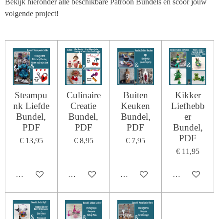
Bekijk hieronder alle beschikbare Patroon Bundels en scoor jouw
volgende project!
Steampu
Culinaire
Buiten
Kikker
nk Liefde
Creatie
Keuken
Liefhebb
Bundel,
Bundel,
Bundel,
er
PDF
PDF
PDF
Bundel,
PDF
€ 13,95
€ 8,95
€ 7,95
€ 11,95
In winkelwagen
In winkelwagen
In winkelwagen
In winkelwage