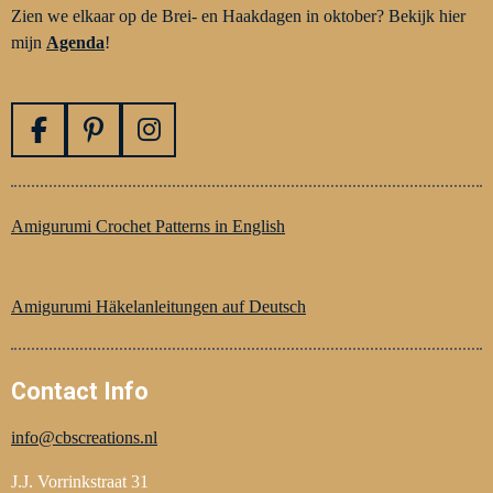
Zien we elkaar op de Brei- en Haakdagen in oktober? Bekijk hier
mijn
Agenda
!
F
P
I
a
i
n
c
n
s
e
t
t
Amigurumi Crochet Patterns in English
b
e
a
o
r
g
o
e
r
Amigurumi Häkelanleitungen auf Deutsch
k
s
a
t
m
Contact Info
info@cbscreations.nl
J.J. Vorrinkstraat 31