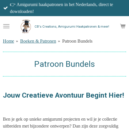
👉 Amigurumi haakpatronen in het Nederlands, direct te
Ga
downloaden!
direct
naar
de
CB's Creations, Amigurumi Haakpatronen & meer!
hoofdinhoud
Home
»
Boeken & Patronen
»
Patroon Bundels
Patroon Bundels
Jouw Creatieve Avontuur Begint Hier!
Ben je gek op unieke amigurumi projecten en wil je je collectie
uitbreiden met bijzondere ontwerpen? Dan zijn deze zorgvuldig