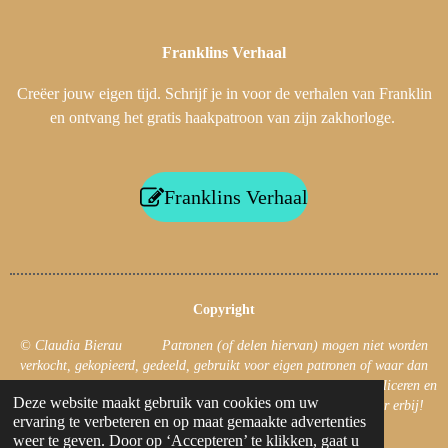
Franklins
Verhaal
Creëer jouw eigen tijd. Schrijf je in voor de verhalen van Franklin
en ontvang het gratis haakpatroon van zijn zakhorloge.
Franklins Verhaal
Copyright
© Claudia Bierau Patronen (of delen hiervan) mogen niet worden
verkocht, gekopieerd, gedeeld, gebruikt voor eigen patronen of waar dan
ook gepubliceerd! Uiteraard mag je foto’s van jouw haakwerk publiceren en
Deze website maakt gebruik van cookies om uw
jouw haakwerk verkopen. Zet dan wel de naam van de ontwerper erbij!
ervaring te verbeteren en op maat gemaakte advertenties
© 2019 - 2026 CB's Creations
weer te geven. Door op ‘Accepteren’ te klikken, gaat u