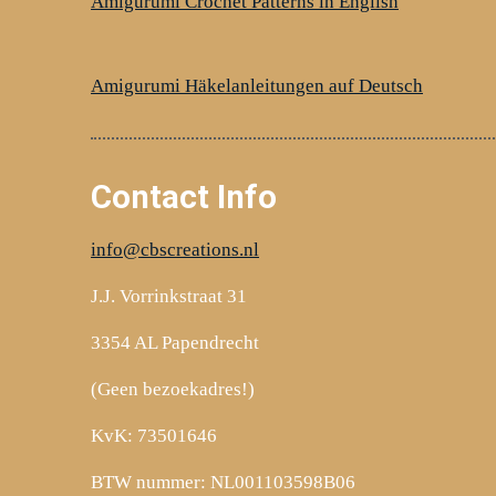
b
e
a
Amigurumi Crochet Patterns in English
o
r
g
o
e
r
k
s
a
Amigurumi Häkelanleitungen auf Deutsch
t
m
Contact Info
info@cbscreations.nl
J.J. Vorrinkstraat 31
3354 AL Papendrecht
(Geen bezoekadres!)
KvK: 73501646
BTW nummer: NL001103598B06