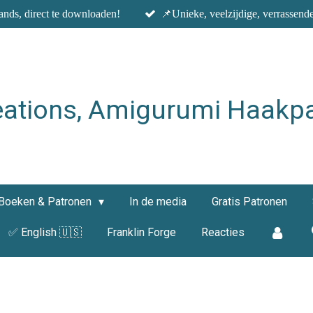
nds, direct te downloaden!
📌Unieke, veelzijdige, verrassend
eations, Amigurumi Haakp
Boeken & Patronen
In de media
Gratis Patronen
✅ English 🇺🇸
Franklin Forge
Reacties