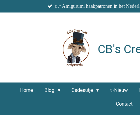
👉 Amigurumi haakpatronen in het Nederla
Ga
direct
naar
de
hoofdinhoud
CB's Cr
Home
Blog
Cadeautje
✨Nieuw
Contact