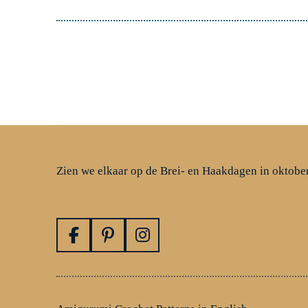
Zien we elkaar op de Brei- en Haakdagen in oktobe
F
P
I
a
i
n
c
n
s
e
t
t