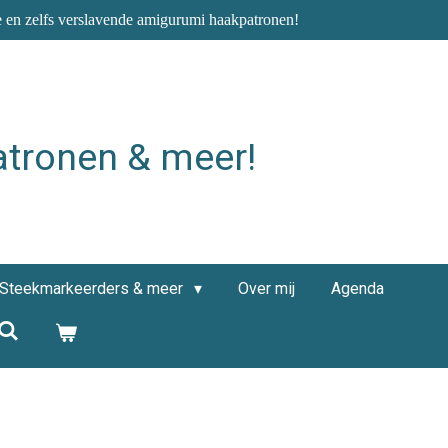
e en zelfs verslavende amigurumi haakpatronen!
atronen & meer!
Steekmarkeerders & meer
Over mij
Agenda