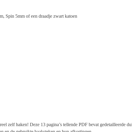
m, Spin 5mm of een draadje zwart katoen
eel zelf haken! Deze 13 pagina’s tellende PDF bevat gedetailleerde duid
len en de gebruikte haaksteken en hun afkortingen.