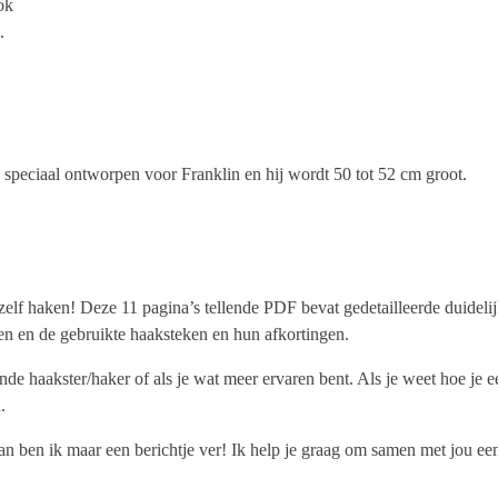
ok
.
n speciaal ontworpen voor Franklin en hij wordt 50 tot 52 cm groot.
elf haken! Deze 11 pagina’s tellende PDF bevat gedetailleerde duidelijk
len en de gebruikte haaksteken en hun afkortingen.
ende haakster/haker of als je wat meer ervaren bent. Als je weet hoe j
.
n ben ik maar een berichtje ver! Ik help je graag om samen met jou een 