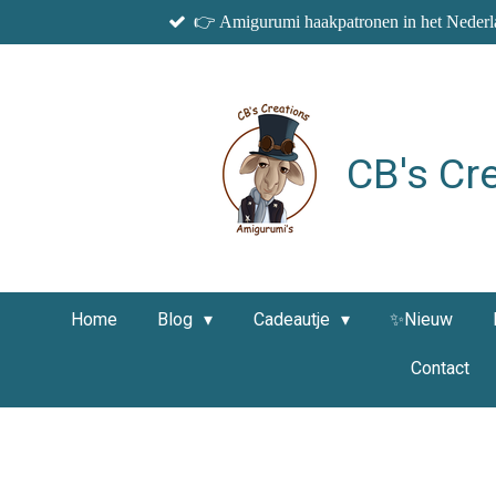
👉 Amigurumi haakpatronen in het Nederla
Ga
direct
naar
de
hoofdinhoud
CB's Cr
Home
Blog
Cadeautje
✨Nieuw
Contact