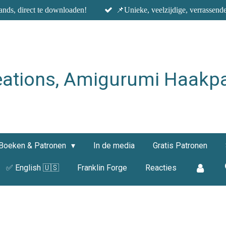
nds, direct te downloaden!
📌Unieke, veelzijdige, verrassend
eations, Amigurumi Haakp
Boeken & Patronen
In de media
Gratis Patronen
✅ English 🇺🇸
Franklin Forge
Reacties