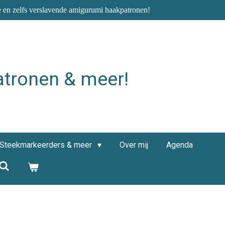
e en zelfs verslavende amigurumi haakpatronen!
atronen & meer!
Steekmarkeerders & meer
Over mij
Agenda