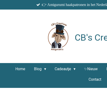
👉 Amigurumi haakpatronen in het Nederla
Ga
direct
naar
de
hoofdinhoud
CB's Cr
Home
Blog
Cadeautje
✨Nieuw
Contact