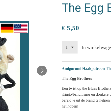
The Egg 
€ 5,50
In winkelwag
Amigurumi Haakpatroon The 
The Egg Brothers
Een twist op the Blues Brothe
gringo/bandit snor en donkere b
bereid je uit de brand te helpe
het hopen!