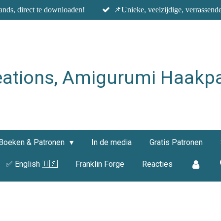
nds, direct te downloaden!
📌Unieke, veelzijdige, verrassend
eations, Amigurumi Haakp
Boeken & Patronen
In de media
Gratis Patronen
✅ English 🇺🇸
Franklin Forge
Reacties