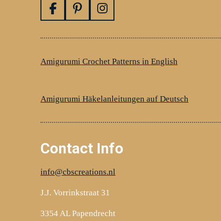
F
P
I
a
i
n
c
n
s
e
t
t
b
e
a
Amigurumi Crochet Patterns in English
o
r
g
o
e
r
k
s
a
Amigurumi Häkelanleitungen auf Deutsch
t
m
Contact Info
info@cbscreations.nl
J.J. Vorrinkstraat 31
3354 AL Papendrecht