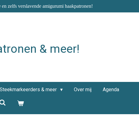
e en zelfs verslavende amigurumi haakpatronen!
atronen & meer!
Steekmarkeerders & meer
Over mij
Agenda