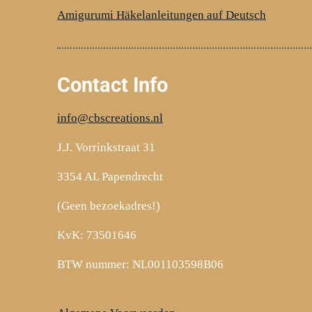
k
s
a
Amigurumi Häkelanleitungen auf Deutsch
t
m
Contact Info
info@cbscreations.nl
J.J. Vorrinkstraat 31
3354 AL Papendrecht
(Geen bezoekadres!)
KvK: 73501646
BTW nummer: NL001103598B06