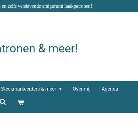
e en zelfs verslavende amigurumi haakpatronen!
tronen & meer!
Steekmarkeerders & meer
Over mij
Agenda