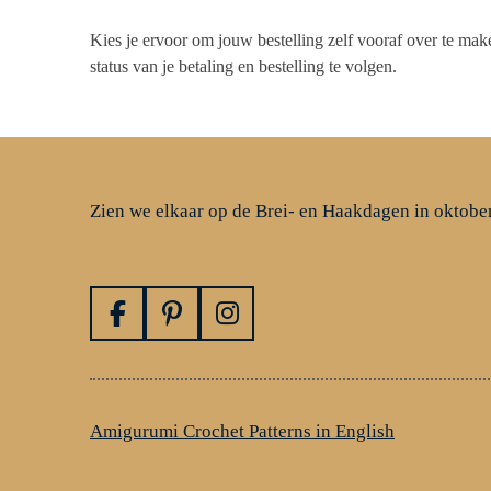
Kies je ervoor om jouw bestelling zelf vooraf over te mak
status van je betaling en bestelling te volgen.
Zien we elkaar op de Brei- en Haakdagen in oktobe
F
P
I
a
i
n
c
n
s
e
t
t
b
e
a
Amigurumi Crochet Patterns in English
o
r
g
o
e
r