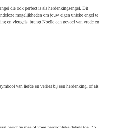
engel die ook perfect is als herdenkingsengel. Dit
indeloze mogelijkheden om jouw eigen unieke engel te
aling en vleugels, brengt Noelle een gevoel van vrede en
ymbool van liefde en verlies bij een herdenking, of als
al berichtje mee of voeg persoonlijke details toe. Zo