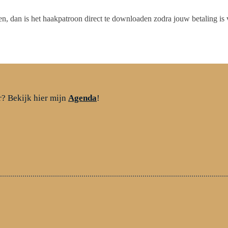
en, dan is het haakpatroon direct te downloaden zodra jouw betaling is
r? Bekijk hier mijn
Agenda
!