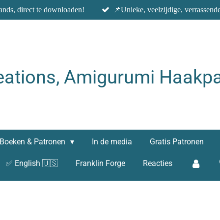
nds, direct te downloaden!
📌Unieke, veelzijdige, verrassend
eations, Amigurumi Haakpa
Boeken & Patronen
In de media
Gratis Patronen
✅ English 🇺🇸
Franklin Forge
Reacties