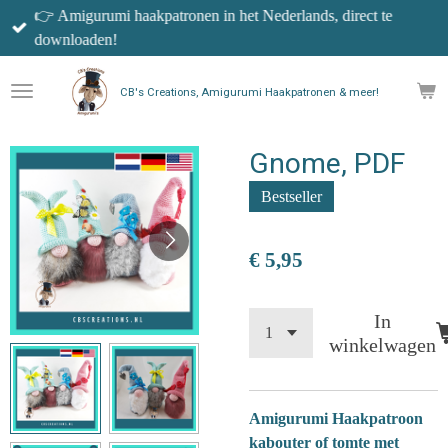
👉 Amigurumi haakpatronen in het Nederlands, direct te
Ga
downloaden!
direct
naar
de
CB's Creations, Amigurumi Haakpatronen & meer!
hoofdinhoud
Gnome, PDF
Bestseller
€ 5,95
In
winkelwagen
Amigurumi Haakpatroon
kabouter of tomte met