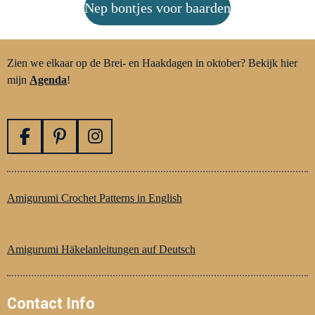
Nep bontjes voor baarden
Zien we elkaar op de Brei- en Haakdagen in oktober? Bekijk hier
mijn
Agenda
!
F
P
I
a
i
n
c
n
s
e
t
t
Amigurumi Crochet Patterns in English
b
e
a
o
r
g
o
e
r
Amigurumi Häkelanleitungen auf Deutsch
k
s
a
t
m
Contact Info