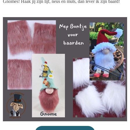
Gnomes! Haak jij zijn lijf, neus en muts, dan lever ik zijn baard!