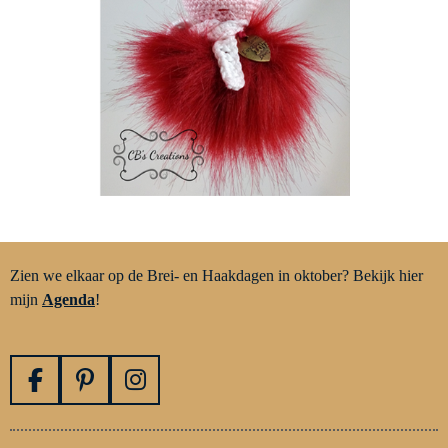
Zien we elkaar op de Brei- en Haakdagen in oktober? Bekijk hier
mijn
Agenda
!
F
P
I
a
i
n
c
n
s