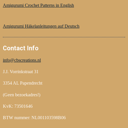
e
t
t
Amigurumi Crochet Patterns in English
b
e
a
o
r
g
o
e
r
Amigurumi Häkelanleitungen auf Deutsch
k
s
a
t
m
Contact Info
info@cbscreations.nl
J.J. Vorrinkstraat 31
3354 AL Papendrecht
(Geen bezoekadres!)
KvK: 73501646
BTW nummer: NL001103598B06