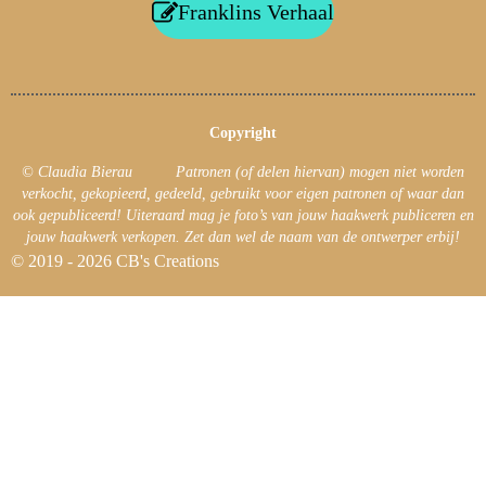
Franklins Verhaal
Copyright
© Claudia Bierau Patronen (of delen hiervan) mogen niet worden
verkocht, gekopieerd, gedeeld, gebruikt voor eigen patronen of waar dan
ook gepubliceerd! Uiteraard mag je foto’s van jouw haakwerk publiceren en
jouw haakwerk verkopen. Zet dan wel de naam van de ontwerper erbij!
© 2019 - 2026 CB's Creations