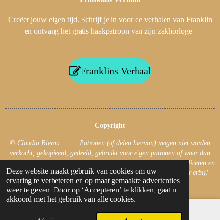
Creëer jouw eigen tijd. Schrijf je in voor de verhalen van Franklin
en ontvang het gratis haakpatroon van zijn zakhorloge.
Franklins Verhaal
Copyright
© Claudia Bierau Patronen (of delen hiervan) mogen niet worden
verkocht, gekopieerd, gedeeld, gebruikt voor eigen patronen of waar dan
ook gepubliceerd! Uiteraard mag je foto’s van jouw haakwerk publiceren en
Deze website maakt gebruik van cookies om uw
jouw haakwerk verkopen. Zet dan wel de naam van de ontwerper erbij!
ervaring te verbeteren en op maat gemaakte advertenties
© 2019 - 2026 CB's Creations
weer te geven. Door op ‘Accepteren’ te klikken, gaat u
akkoord met het gebruik van alle cookies.