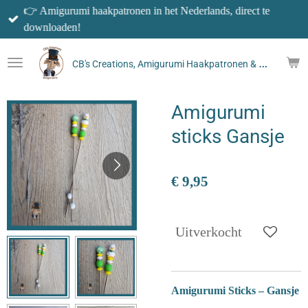
👉 Amigurumi haakpatronen in het Nederlands, direct te
Ga
downloaden!
direct
naar
C
B's Creations, Amigurumi Haakpatronen & meer!
de
hoofdinhoud
Amigurumi
sticks Gansje
€ 9,95
Uitverkocht
Amigurumi Sticks – Gansje