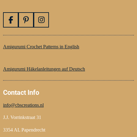
F
P
I
a
i
n
c
n
s
e
t
t
Amigurumi Crochet Patterns in English
b
e
a
o
r
g
o
e
r
Amigurumi Häkelanleitungen auf Deutsch
k
s
a
t
m
Contact Info
info@cbscreations.nl
J.J. Vorrinkstraat 31
3354 AL Papendrecht