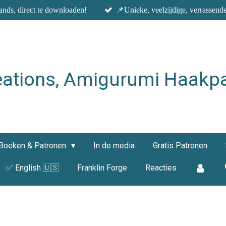
nds, direct te downloaden!
📌Unieke, veelzijdige, verrassend
eations, Amigurumi Haakp
Boeken & Patronen
In de media
Gratis Patronen
✅ English 🇺🇸
Franklin Forge
Reacties