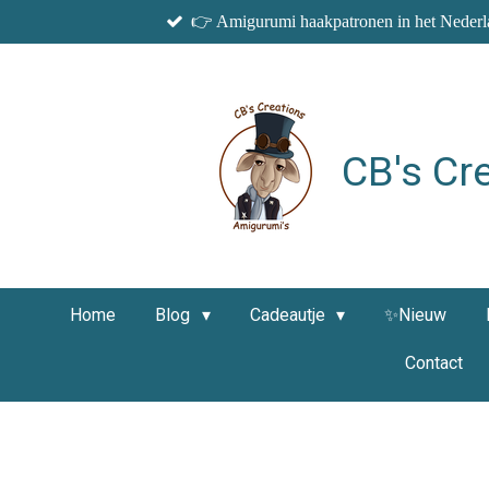
👉 Amigurumi haakpatronen in het Nederla
Ga
direct
naar
de
hoofdinhoud
CB's Cr
Home
Blog
Cadeautje
✨Nieuw
Contact