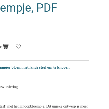
empje, PDF
en
nger bloem met lange steel om te knopen
asversiering
e tas!) met het Knoopbloempje. Dit unieke ontwerp is meer