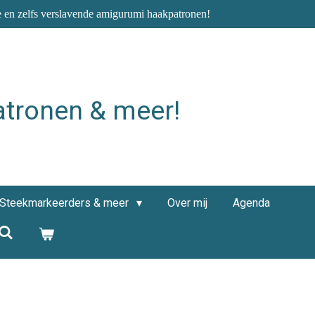
e en zelfs verslavende amigurumi haakpatronen!
atronen & meer!
Steekmarkeerders & meer
Over mij
Agenda