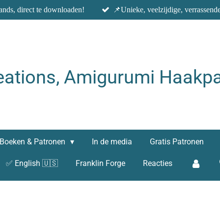
nds, direct te downloaden!
📌Unieke, veelzijdige, verrassend
eations, Amigurumi Haakpa
Boeken & Patronen
In de media
Gratis Patronen
✅ English 🇺🇸
Franklin Forge
Reacties