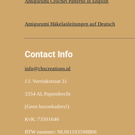
b
e
a
Amigurumi Crochet Patterns in English
o
r
g
o
e
r
k
s
a
Amigurumi Häkelanleitungen auf Deutsch
t
m
Contact Info
info@cbscreations.nl
J.J. Vorrinkstraat 31
3354 AL Papendrecht
(Geen bezoekadres!)
KvK: 73501646
BTW nummer: NL001103598B06