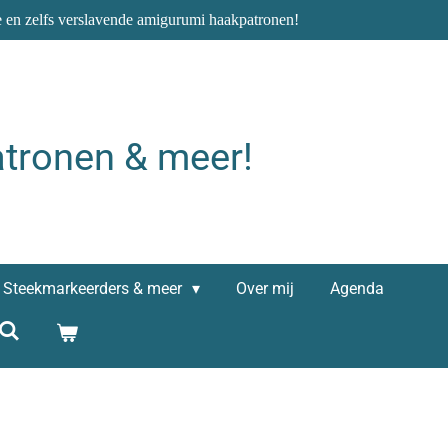
e en zelfs verslavende amigurumi haakpatronen!
tronen & meer!
Steekmarkeerders & meer
Over mij
Agenda