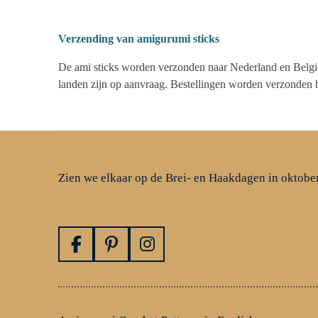
Verzending van amigurumi sticks
De ami sticks worden verzonden naar Nederland en Belgi
landen zijn op aanvraag. Bestellingen worden verzonden 
Zien we elkaar op de Brei- en Haakdagen in oktobe
F
P
I
a
i
n
c
n
s
e
t
t