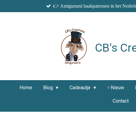
👉 Amigurumi haakpatronen in het Nederla
Ga
direct
naar
de
hoofdinhoud
CB's Cr
Home
Blog
Cadeautje
✨Nieuw
Contact