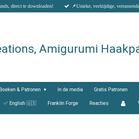
nds, direct te downloaden!
📌Unieke, veelzijdige, verrassend
eations, Amigurumi Haakp
Boeken & Patronen
In de media
Gratis Patronen
✅ English 🇺🇸
Franklin Forge
Reacties