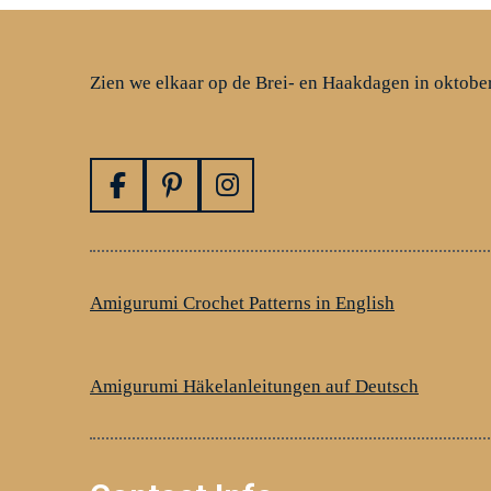
Zien we elkaar op de Brei- en Haakdagen in oktobe
F
P
I
a
i
n
c
n
s
e
t
t
b
e
a
Amigurumi Crochet Patterns in English
o
r
g
o
e
r
k
s
a
Amigurumi Häkelanleitungen auf Deutsch
t
m