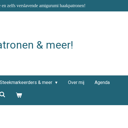
e en zelfs verslavende amigurumi haakpatronen!
atronen & meer!
Steekmarkeerders & meer
Over mij
Agenda