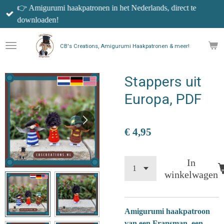
👉 Amigurumi haakpatronen in het Nederlands, direct te
Ga
downloaden!
direct
naar
de
CB's Creations, Amigurumi Haakpatronen & meer!
hoofdinhoud
Stappers uit
Europa, PDF
€ 4,95
In
winkelwagen
Amigurumi haakpatroon
van een Fransman, een