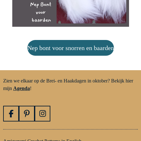
Nep bont voor snorren en baarden
Zien we elkaar op de Brei- en Haakdagen in oktober? Bekijk hier
mijn
Agenda
!
F
P
I
a
i
n
c
n
s
e
t
t