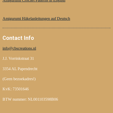
Amigurumi Crochet Patterns in English
b
e
a
o
r
g
o
e
r
Amigurumi Häkelanleitungen auf Deutsch
k
s
a
t
m
Contact Info
info@cbscreations.nl
J.J. Vorrinkstraat 31
3354 AL Papendrecht
(Geen bezoekadres!)
KvK: 73501646
BTW nummer: NL001103598B06