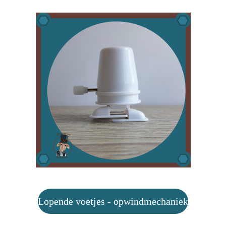
Lopende voetjes - opwindmechaniek