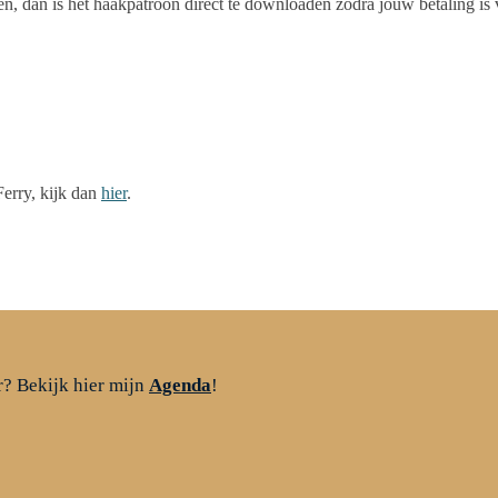
en, dan is het haakpatroon direct te downloaden zodra jouw betaling is
erry, kijk dan
hier
.
r? Bekijk hier mijn
Agenda
!