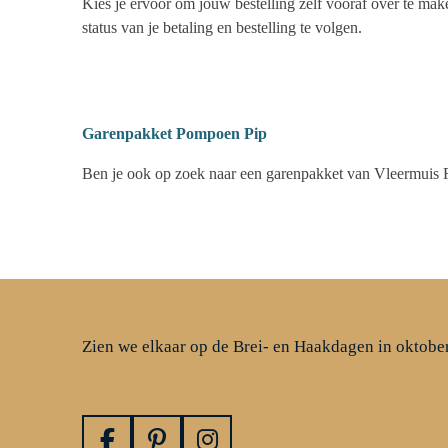
Kies je ervoor om jouw bestelling zelf vooraf over te mak
status van je betaling en bestelling te volgen.
Garenpakket Pompoen Pip
Ben je ook op zoek naar een garenpakket van Vleermuis F
Zien we elkaar op de Brei- en Haakdagen in oktobe