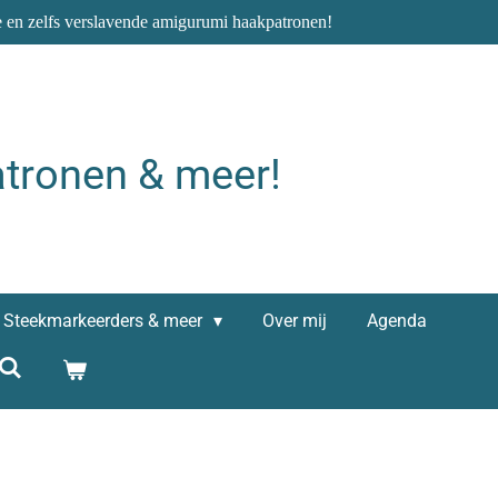
e en zelfs verslavende amigurumi haakpatronen!
tronen & meer!
Steekmarkeerders & meer
Over mij
Agenda