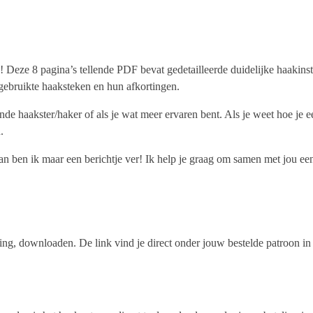
eze 8 pagina’s tellende PDF bevat gedetailleerde duidelijke haakinstru
 gebruikte haaksteken en hun afkortingen.
ende haakster/haker of als je wat meer ervaren bent. Als je weet hoe j
.
n ben ik maar een berichtje ver! Ik help je graag om samen met jou een 
aling, downloaden. De link vind je direct onder jouw bestelde patroon i