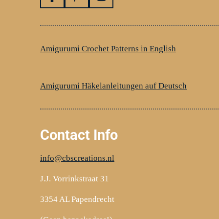
F
P
I
a
i
n
c
n
s
e
t
t
b
e
a
Amigurumi Crochet Patterns in English
o
r
g
o
e
r
k
s
a
Amigurumi Häkelanleitungen auf Deutsch
t
m
Contact Info
info@cbscreations.nl
J.J. Vorrinkstraat 31
3354 AL Papendrecht