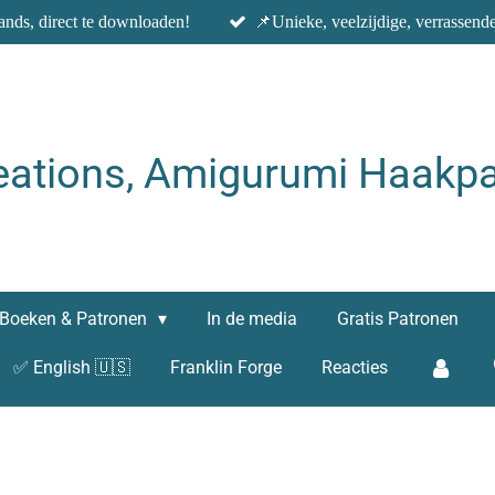
nds, direct te downloaden!
📌Unieke, veelzijdige, verrassend
eations, Amigurumi Haakpa
Boeken & Patronen
In de media
Gratis Patronen
✅ English 🇺🇸
Franklin Forge
Reacties