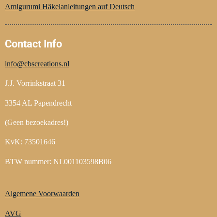
o
e
r
Amigurumi Häkelanleitungen auf Deutsch
k
s
a
t
m
Contact Info
info@cbscreations.nl
J.J. Vorrinkstraat 31
3354 AL Papendrecht
(Geen bezoekadres!)
KvK: 73501646
BTW nummer: NL001103598B06
Algemene Voorwaarden
AVG