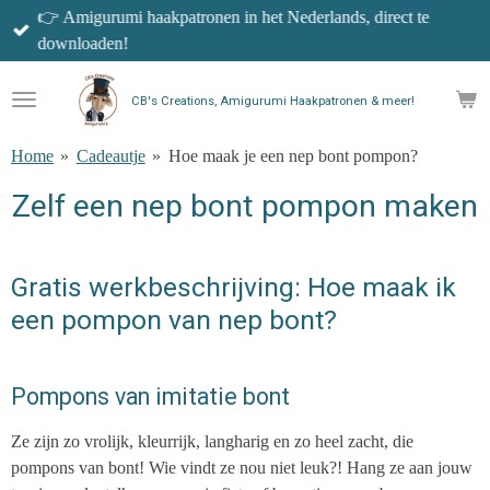
👉 Amigurumi haakpatronen in het Nederlands, direct te
Ga
downloaden!
direct
naar
de
CB's Creations, Amigurumi Haakpatronen & meer!
hoofdinhoud
Home
»
Cadeautje
»
Hoe maak je een nep bont pompon?
Zelf een nep bont pompon maken
Gratis werkbeschrijving: Hoe maak ik
een pompon van nep bont?
Pompons van imitatie bont
Ze zijn zo vrolijk, kleurrijk, langharig en zo heel zacht, die
pompons van bont! Wie vindt ze nou niet leuk?! Hang ze aan jouw