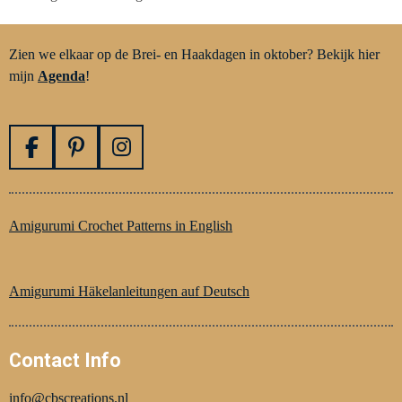
Zien we elkaar op de Brei- en Haakdagen in oktober? Bekijk hier
mijn
Agenda
!
F
P
I
a
i
n
c
n
s
e
t
t
Amigurumi Crochet Patterns in English
b
e
a
o
r
g
o
e
r
Amigurumi Häkelanleitungen auf Deutsch
k
s
a
t
m
Contact Info
info@cbscreations.nl